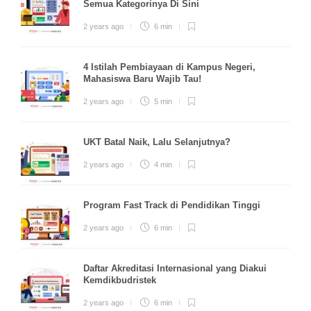
Semua Kategorinya Di Sini
2 years ago
6 min
4 Istilah Pembiayaan di Kampus Negeri,
Mahasiswa Baru Wajib Tau!
2 years ago
5 min
UKT Batal Naik, Lalu Selanjutnya?
2 years ago
4 min
Program Fast Track di Pendidikan Tinggi
2 years ago
6 min
Daftar Akreditasi Internasional yang Diakui
Kemdikbudristek
2 years ago
6 min