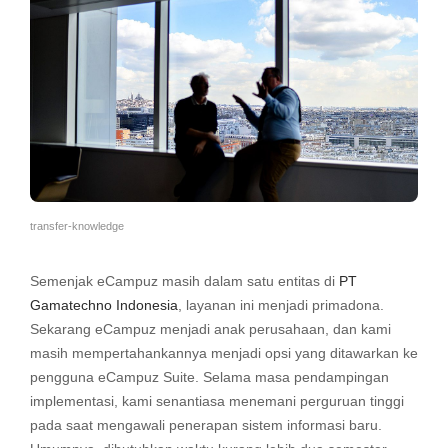
transfer-knowledge
Semenjak eCampuz masih dalam satu entitas di
PT
Gamatechno Indonesia
, layanan ini menjadi primadona.
Sekarang eCampuz menjadi anak perusahaan, dan kami
masih mempertahankannya menjadi opsi yang ditawarkan ke
pengguna eCampuz Suite. Selama masa pendampingan
implementasi, kami senantiasa menemani perguruan tinggi
pada saat mengawali penerapan sistem informasi baru.