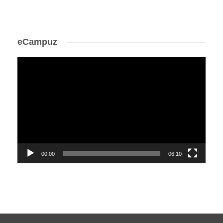
eCampuz
Video
Player
00:00
06:10