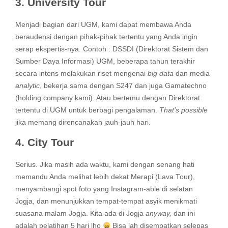
3. University Tour
Menjadi bagian dari UGM, kami dapat membawa Anda
beraudensi dengan pihak-pihak tertentu yang Anda ingin
serap ekspertis-nya. Contoh : DSSDI (Direktorat Sistem dan
Sumber Daya Informasi) UGM, beberapa tahun terakhir
secara intens melakukan riset mengenai
big data
dan media
analytic
, bekerja sama dengan S247 dan juga Gamatechno
(holding company kami). Atau bertemu dengan Direktorat
tertentu di UGM untuk berbagi pengalaman.
That’s possible
jika memang direncanakan jauh-jauh hari.
4. City Tour
Serius. Jika masih ada waktu, kami dengan senang hati
memandu Anda melihat lebih dekat Merapi (Lava Tour),
menyambangi spot foto yang Instagram-able di selatan
Jogja, dan menunjukkan tempat-tempat asyik menikmati
suasana malam Jogja. Kita ada di Jogja
anyway,
dan ini
adalah pelatihan 5 hari lho
Bisa lah disempatkan selepas