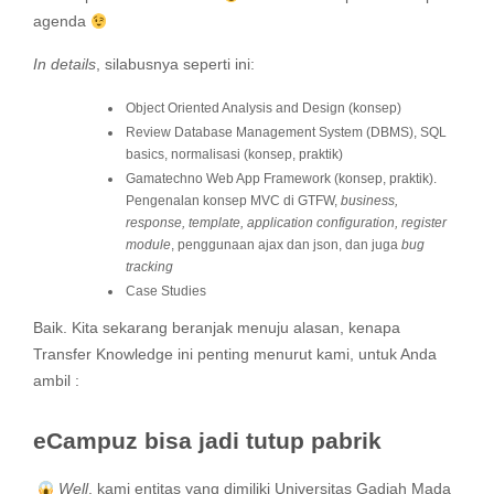
agenda
In details
, silabusnya seperti ini:
Object Oriented Analysis and Design (konsep)
Review Database Management System (DBMS), SQL
basics, normalisasi (konsep, praktik)
Gamatechno Web App Framework (konsep, praktik).
Pengenalan konsep MVC di GTFW,
business,
response, template, application configuration, register
module
, penggunaan ajax dan json, dan juga
bug
tracking
Case Studies
Baik. Kita sekarang beranjak menuju alasan, kenapa
Transfer Knowledge ini penting menurut kami, untuk Anda
ambil :
eCampuz bisa jadi tutup pabrik
Well
, kami entitas yang dimiliki Universitas Gadjah Mada