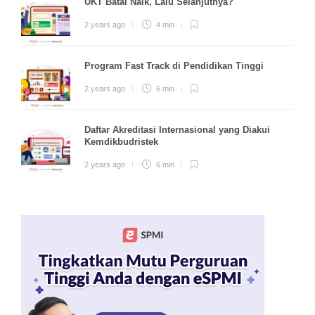
UKT Batal Naik, Lalu Selanjutnya?
2 years ago
4 min
Program Fast Track di Pendidikan Tinggi
2 years ago
6 min
Daftar Akreditasi Internasional yang Diakui
Kemdikbudristek
2 years ago
6 min