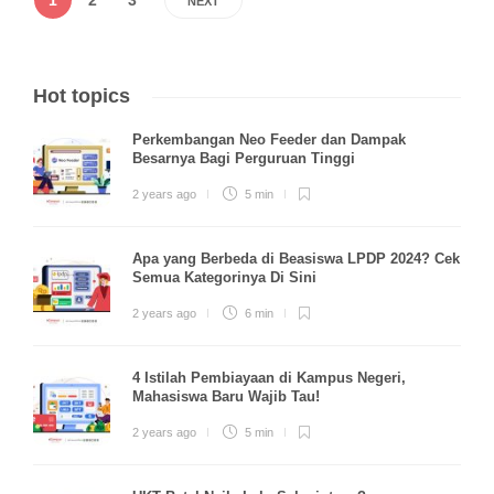
1
2
3
NEXT
Hot topics
Perkembangan Neo Feeder dan Dampak
Besarnya Bagi Perguruan Tinggi
2 years ago
5 min
Apa yang Berbeda di Beasiswa LPDP 2024? Cek
Semua Kategorinya Di Sini
2 years ago
6 min
4 Istilah Pembiayaan di Kampus Negeri,
Mahasiswa Baru Wajib Tau!
2 years ago
5 min