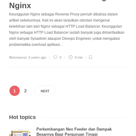
Nginx
Keunggulan Nginx sebagai Reverse Proxy pernah dibahas dalam
artikel sebelumnya. Kali ini akan lanjutkan obrolan mengenai
kelebihan lain dari Nginx sebagai HTTP Load Balancer. Keunggulan
Nginx sebagai HTTP Load Balancer sudah banyak juga dimanfaatkan
oleh banyak Sysadmin ataupun Devops Engineer, untuk mengatasi
problematika overload aplikasi...
Bimosaurus
,
6 years ago
0
9 min
1
2
NEXT
Hot topics
Perkembangan Neo Feeder dan Dampak
Besarnya Bagi Perguruan Tinggi