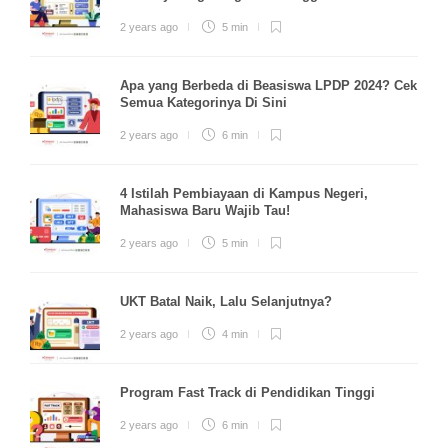
2 years ago
5 min
Apa yang Berbeda di Beasiswa LPDP 2024? Cek
Semua Kategorinya Di Sini
2 years ago
6 min
4 Istilah Pembiayaan di Kampus Negeri,
Mahasiswa Baru Wajib Tau!
2 years ago
5 min
UKT Batal Naik, Lalu Selanjutnya?
2 years ago
4 min
Program Fast Track di Pendidikan Tinggi
2 years ago
6 min