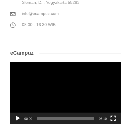
Sleman, D.I. Yogyakarta 55283
info@ecampuz.com
08.00 - 16.30 WIB
eCampuz
Video
Player
00:00
06:10