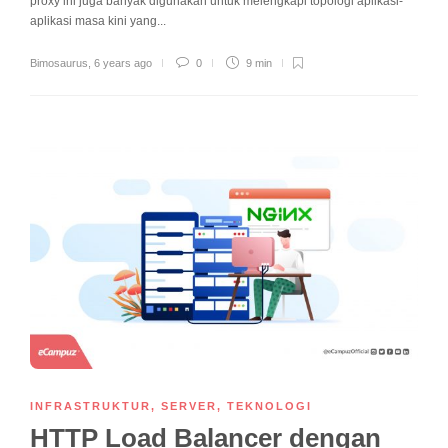
proxy ini juga banyak digunakan untuk melengkapi topologi aplikasi-
aplikasi masa kini yang...
Bimosaurus
,
6 years ago
0
9 min
INFRASTRUKTUR
,
SERVER
,
TEKNOLOGI
HTTP Load Balancer dengan