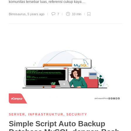
komunitas tersebar luas, referensi cukup kaya....
Bimosaurus
,
5 years ago
7
10 min
SERVER
,
INFRASTRUKTUR
,
SECURITY
Simple Script Auto Backup