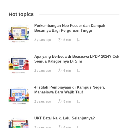
Hot topics
Perkembangan Neo Feeder dan Dampak
Besarnya Bagi Perguruan Tinggi
2 years ago
5 min
Apa yang Berbeda di Beasiswa LPDP 2024? Cek
Semua Kategorinya Di Sini
2 years ago
6 min
4 Istilah Pembiayaan di Kampus Negeri,
Mahasiswa Baru Wajib Tau!
2 years ago
5 min
UKT Batal Naik, Lalu Selanjutnya?
2 years ago
4 min