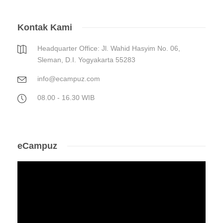
Kontak Kami
Headquarter Office: Jl. Wahid Hasyim No. 06,
Sleman, D.I. Yogyakarta 55283
info@ecampuz.com
08.00 - 16.30 WIB
eCampuz
Video
Player