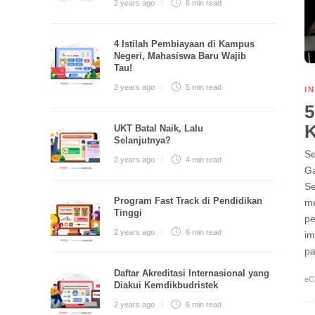
2 years ago
6 min
read
4 Istilah Pembiayaan di Kampus
Negeri, Mahasiswa Baru Wajib
Tau!
2 years ago
5 min
read
I
5
UKT Batal Naik, Lalu
Selanjutnya?
Se
2 years ago
4 min
read
Ga
Se
Program Fast Track di Pendidikan
me
Tinggi
pe
2 years ago
6 min
read
im
pa
Daftar Akreditasi Internasional yang
eC
Diakui Kemdikbudristek
2 years ago
6 min
read