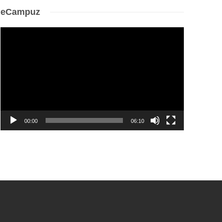
eCampuz
Video
Player
00:00
06:10