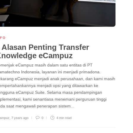
NFO
 Alasan Penting Transfer
Knowledge eCampuz
menjak eCampuz masih dalam satu entitas di PT
matechno Indonesia, layanan ini menjadi primadona.
karang eCampuz menjadi anak perusahaan, dan kami masih
mpertahankannya menjadi opsi yang ditawarkan ke
ngguna eCampuz Suite. Selama masa pendampingan
plementasi, kami senantiasa menemani perguruan tinggi
da saat mengawali penerapan sistem...
ampuz
,
7 years ago
0
4 min
read