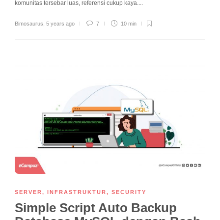
komunitas tersebar luas, referensi cukup kaya....
Bimosaurus
,
5 years ago
7
10 min
SERVER
,
INFRASTRUKTUR
,
SECURITY
Simple Script Auto Backup