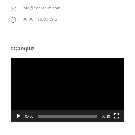
info@ecampuz.com
08.00 - 16.30 WIB
eCampuz
Video
Player
00:00
06:10