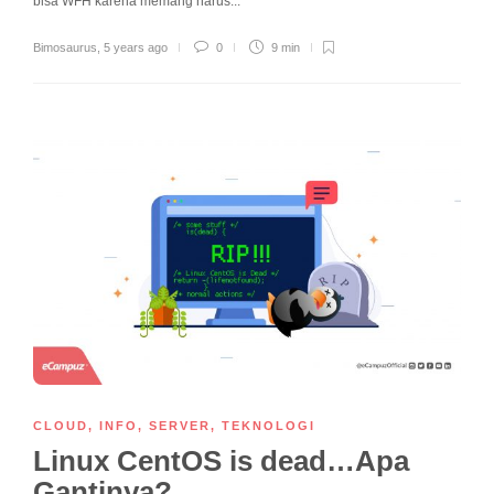
bisa WFH karena memang harus...
Bimosaurus
,
5 years ago
0
9 min
CLOUD
,
INFO
,
SERVER
,
TEKNOLOGI
Linux CentOS is dead…Apa
Gantinya?