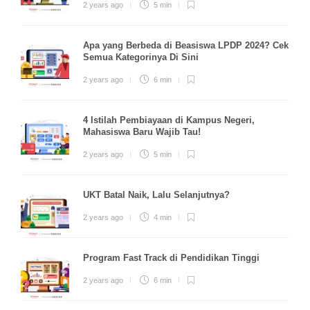
2 years ago
5 min
Apa yang Berbeda di Beasiswa LPDP 2024? Cek
Semua Kategorinya Di Sini
2 years ago
6 min
4 Istilah Pembiayaan di Kampus Negeri,
Mahasiswa Baru Wajib Tau!
2 years ago
5 min
UKT Batal Naik, Lalu Selanjutnya?
2 years ago
4 min
Program Fast Track di Pendidikan Tinggi
2 years ago
6 min