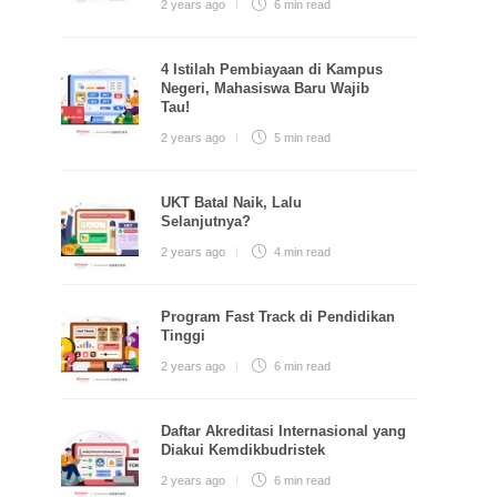
2 years ago
6 min
read
4 Istilah Pembiayaan di Kampus
Negeri, Mahasiswa Baru Wajib
Tau!
2 years ago
5 min
read
UKT Batal Naik, Lalu
Selanjutnya?
2 years ago
4 min
read
Program Fast Track di Pendidikan
Tinggi
2 years ago
6 min
read
Daftar Akreditasi Internasional yang
Diakui Kemdikbudristek
2 years ago
6 min
read