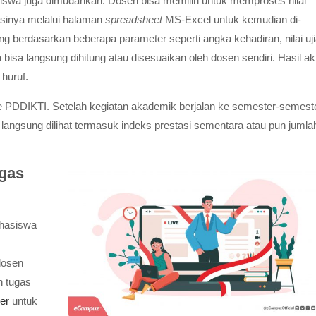
siswa juga dimudahkan. Dosen bisa memilih untuk memproses nilai
gisinya melalui halaman
spreadsheet
MS-Excel untuk kemudian di-
ang berdasarkan beberapa parameter seperti angka kehadiran, nilai uj
 bisa langsung dihitung atau disesuaikan oleh dosen sendiri. Hasil ak
huruf.
n ke PDDIKTI. Setelah kegiatan akademik berjalan ke semester-semest
a langsung dilihat termasuk indeks prestasi sementara atau pun jumla
gas
ahasiswa
 dosen
 tugas
er
untuk