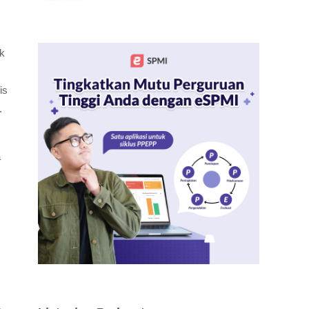
uk
is
.
a