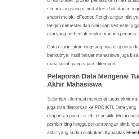
Di sisi dosen, proses pemasukan nilai maha
secara langsung di portal tersebut atau men
import
melalui
eFeeder
. Penghitungan nilai y
tengah semester dan nilai ujian semester juga
nilai yang berbentuk angka maupun peringkat 
Data nilai ini akan langsung bisa dilaporka
berikutnya, hasil belajar mahasiswa juga bis
mata kuliah yang sudah ditempuh.
Pelaporan Data Mengenai Tu
Akhir Mahasiswa
Sejumlah informasi mengenai tugas akhir m
juga bisa dilaporkan ke PDDIKTI. Data yang
dilaporkan pun bisa lebih spesifik. Mulai dari
pembimbing hingga perkembangan bimbingan
akhir yang sudah dilakukan.
Kapasitas
eFeed