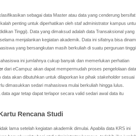
asifikasikan sebagai data Master atau data yang cenderung bersifat
k kalah penting untuk diperhatikan oleh staf administrator kampus unt
idikan Tinggi). Data yang dimaksud adalah data Transaksional yang
 selama menjalankan kegiatan akademik. Data ini sifatnya bisa dinam
siswa yang bersangkutan masih berkuliah di suatu perguruan tinggi
ah mahasiswa ini jumlahnya cukup banyak dan memerlukan perhatian
er
dari eCampuz akan dapat mempermudah proses pengelolaan dat
data akan dibutuhkan untuk dilaporkan ke pihak
stakeholder
sesuai
perlu dimasukkan sedari mahasiswa mulai berkuliah hingga lulus.
ata agar tetap dapat terlapor secara valid sedari awal data itu
Kartu Rencana Studi
idak lama setelah kegiatan akademik dimulai. Apabila data KRS ini