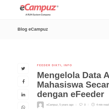
Blog eCampuz
FEEDER DIKTI
,
INFO
Mengelola Data A
Mahasiswa Secara
dengan eFeeder
eCampuz
,
5 years ago
0
4 min
read