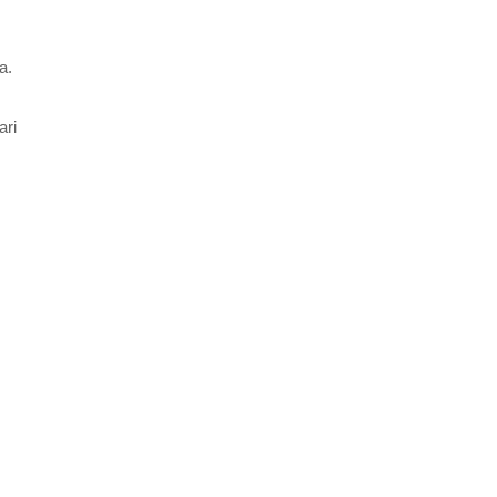
a.
ari