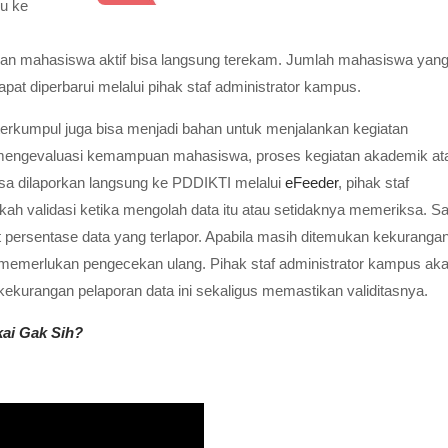
u ke
an mahasiswa aktif bisa langsung terekam. Jumlah mahasiswa yan
pat diperbarui melalui pihak staf administrator kampus.
terkumpul juga bisa menjadi bahan untuk menjalankan kegiatan
tuk mengevaluasi kemampuan mahasiswa, proses kegiatan akademik at
sa dilaporkan langsung ke PDDIKTI melalui
eFeeder
, pihak staf
ah validasi ketika mengolah data itu atau setidaknya memeriksa. Sa
t persentase data yang terlapor. Apabila masih ditemukan kekurangan
g memerlukan pengecekan ulang. Pihak staf administrator kampus ak
ekurangan pelaporan data ini sekaligus memastikan validitasnya.
ai Gak Sih?