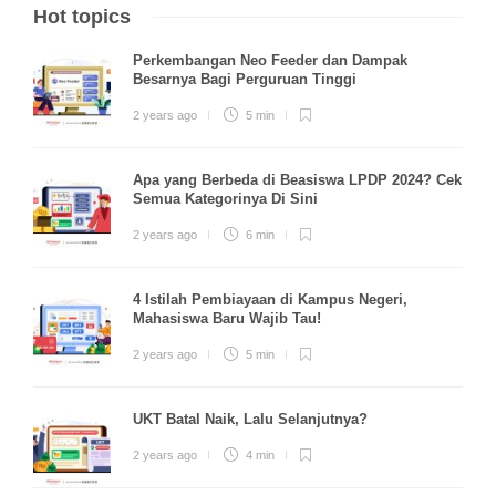
Hot topics
Perkembangan Neo Feeder dan Dampak
Besarnya Bagi Perguruan Tinggi
2 years ago
5 min
Apa yang Berbeda di Beasiswa LPDP 2024? Cek
Semua Kategorinya Di Sini
2 years ago
6 min
4 Istilah Pembiayaan di Kampus Negeri,
Mahasiswa Baru Wajib Tau!
2 years ago
5 min
UKT Batal Naik, Lalu Selanjutnya?
2 years ago
4 min