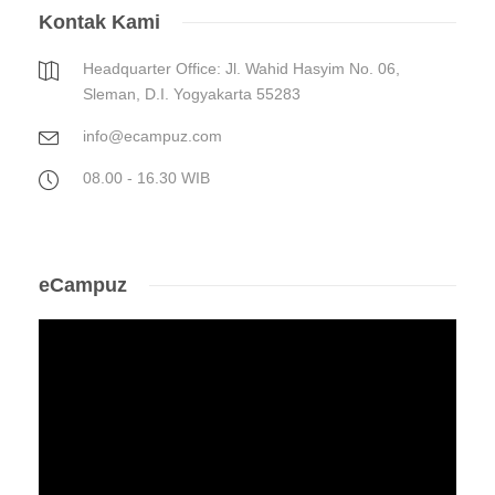
Kontak Kami
Headquarter Office: Jl. Wahid Hasyim No. 06,
Sleman, D.I. Yogyakarta 55283
info@ecampuz.com
08.00 - 16.30 WIB
eCampuz
Video
Player