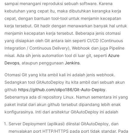
sampai menangani reproduksi sebuah software. Karena
kebutuhan yang cepat itu, maka dibutuhkan kerangka kerja
cepat, dengan bantuan tool-tool untuk menjamin kecepatan
kerja tersebut. Git hadir dengan menawarkan banyak hal untuk
menjamin kecepatan kerja tersebut. Beberapa jenis otomasi
yang disiapkan oleh Git antara lain seperti CI/CD (Continuous
Integration / Continuous Delivery), Webhook dan juga Pipeline
misal. Ada sih jenis automation tool di luar git, seperti
Azure
Devops
, ataupun penggunaan
Jenkins
.
Otomasi Git yang kita ambil kali ini adalah jenis webhook.
Sedangkan tool GitAutoDeploy itu kita ambil dari sebuah akun
github
https://github.com/olipo186/Git-Auto-Deploy
.
Sebenarnya ada di repository Linux. Namun sementara ini yang
paket instal dari akun github tersebut dipandang lebih enak
konfigurasinya. Inti dari arsitektur GitAutoDeploy ini adalah
Server Deployment (aplikasi) diinstal GitAutoDeploy, dan
menyalakan port HTTP/HTTPS pada port tidak standar. Pada