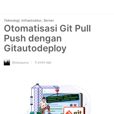
,
,
Teknologi
Infrastruktur
Server
Otomatisasi Git Pull
Push dengan
Gitautodeploy
5 years ago
Bimosaurus