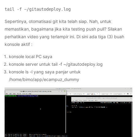
tail -f ~/gitautodeploy.log
Sepertinya, otomatisasi git kita telah siap. Nah, untuk
memastikan, bagaimana jika kita testing push pull? Silakan
perhatikan video yang terlampir ini. Di sini ada tiga (3) buah
konsole aktif :
konsole local PC saya
konsole server untuk tail -f ~/gitautodeploy.log
konsole ls -l yang saya panjar untuk
/home/bimo/app/ecampuz_dummy