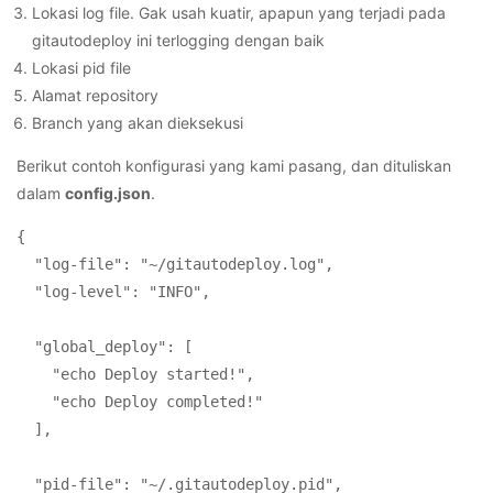
Lokasi log file. Gak usah kuatir, apapun yang terjadi pada
gitautodeploy ini terlogging dengan baik
Lokasi pid file
Alamat repository
Branch yang akan dieksekusi
Berikut contoh konfigurasi yang kami pasang, dan dituliskan
dalam
config.json
.
{

  "log-file": "~/gitautodeploy.log",

  "log-level": "INFO",

  "global_deploy": [

    "echo Deploy started!",

    "echo Deploy completed!"

  ],

  "pid-file": "~/.gitautodeploy.pid",
