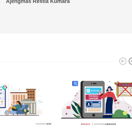
Ajengmas Restia Kumara