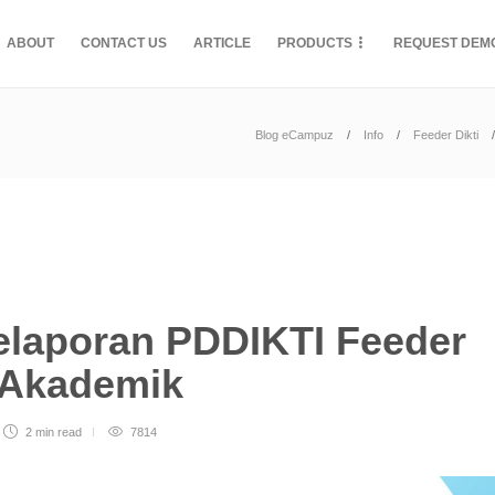
ABOUT
CONTACT US
ARTICLE
PRODUCTS
REQUEST DEM
Blog eCampuz
Info
Feeder Dikti
Pelaporan PDDIKTI Feeder
eAkademik
2 min
read
7814