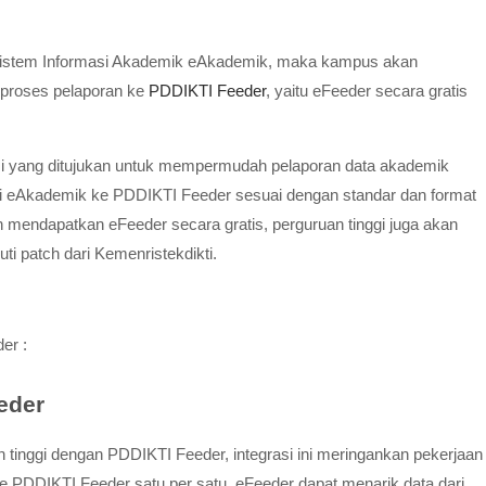
 Sistem Informasi Akademik eAkademik, maka kampus akan
proses pelaporan ke
PDDIKTI Feeder
, yaitu eFeeder secara gratis
si yang ditujukan untuk mempermudah pelaporan data akademik
ri eAkademik ke PDDIKTI Feeder sesuai dengan standar dan format
in mendapatkan eFeeder secara gratis, perguruan tinggi juga akan
i patch dari Kemenristekdikti.
er :
eder
inggi dengan PDDIKTI Feeder, integrasi ini meringankan pekerjaan
a ke PDDIKTI Feeder satu per satu, eFeeder dapat menarik data dari