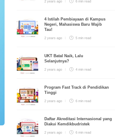
2 years ago
6 min
read
4 Istilah Pembiayaan di Kampus
Negeri, Mahasiswa Baru Wajib
Tau!
2 years ago
5 min
read
UKT Batal Naik, Lalu
Selanjutnya?
2 years ago
4 min
read
Program Fast Track di Pendidikan
Tinggi
2 years ago
6 min
read
Daftar Akreditasi Internasional yang
Diakui Kemdikbudristek
2 years ago
6 min
read