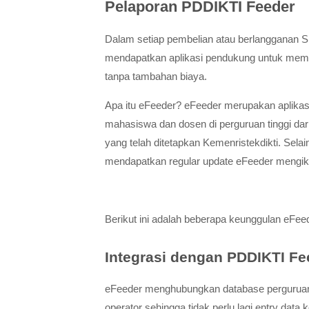
Pelaporan PDDIKTI Feeder
Dalam setiap pembelian atau berlangganan
mendapatkan aplikasi pendukung untuk mem
tanpa tambahan biaya.
Apa itu eFeeder? eFeeder merupakan aplika
mahasiswa dan dosen di perguruan tinggi da
yang telah ditetapkan Kemenristekdikti. Sela
mendapatkan regular update eFeeder mengikut
Berikut ini adalah beberapa keunggulan eFeed
Integrasi dengan PDDIKTI Fe
eFeeder menghubungkan database perguruan t
operator sehingga tidak perlu lagi entry dat