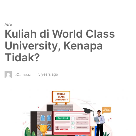
Info
Kuliah di World Class
University, Kenapa
Tidak?
5 years ago
eCampuz