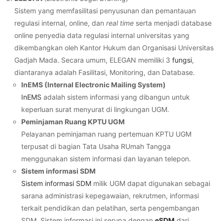
Sistem yang memfasilitasi penyusunan dan pemantauan
regulasi internal, online, dan
real time
serta menjadi database
online penyedia data regulasi internal universitas yang
dikembangkan oleh Kantor Hukum dan Organisasi Universitas
Gadjah Mada. Secara umum, ELEGAN memiliki 3
fungsi
,
diantaranya adalah Fasilitasi, Monitoring, dan Database.
InEMS (Internal Electronic Mailing System)
InEMS
adalah sistem informasi yang dibangun untuk
keperluan surat menyurat di lingkungan UGM.
Peminjaman Ruang KPTU UGM
Pelayanan peminjaman ruang pertemuan KPTU UGM
terpusat di bagian Tata Usaha RUmah Tangga
menggunakan sistem informasi dan layanan telepon.
Sistem informasi SDM
Sistem informasi SDM
milik UGM dapat digunakan sebagai
sarana administrasi kepegawaian, rekrutmen, informasi
terkait pendidikan dan pelatihan, serta pengembangan
SDM. Sistem informasi ini serupa dengan
eSDM
dari