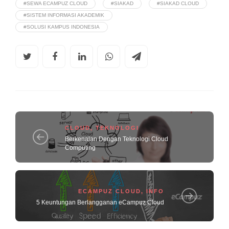
#SEWA ECAMPUZ CLOUD
#SIAKAD
#SIAKAD CLOUD
#SISTEM INFORMASI AKADEMIK
#SOLUSI KAMPUS INDONESIA
CLOUD
,
TEKNOLOGI
Berkenalan Dengan Teknologi Cloud
Computing
ECAMPUZ CLOUD
,
INFO
5 Keuntungan Berlangganan eCampuz Cloud