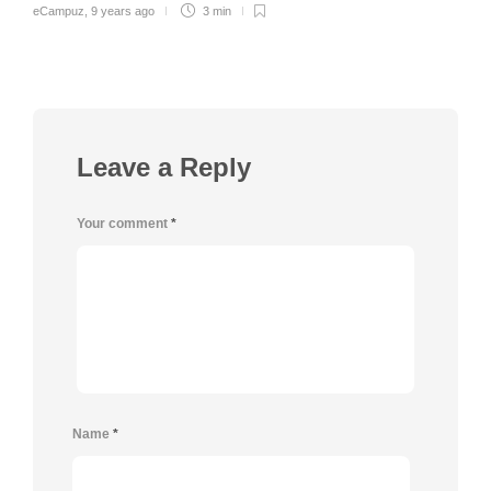
eCampuz
,
9 years ago
3 min
Leave a Reply
Your comment
*
Name
*