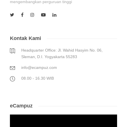
mengembangkan perguruan tinggi
Kontak Kami
Headquarter Office: Jl. Wahid Hasyim No. 06,
Sleman, D.I. Yogyakarta 55283
info@ecampuz.com
08.00 - 16.30 WIB
eCampuz
Video
Player