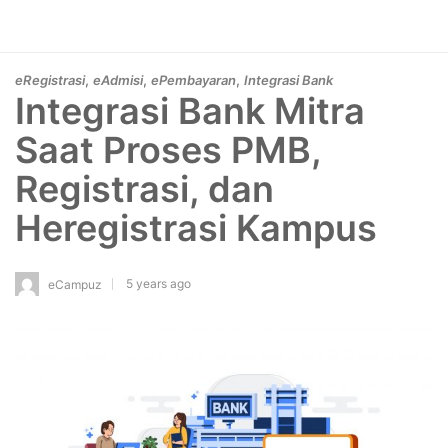
,
,
,
eRegistrasi
eAdmisi
ePembayaran
Integrasi Bank
Integrasi Bank Mitra
Saat Proses PMB,
Registrasi, dan
Heregistrasi Kampus
5 years ago
eCampuz