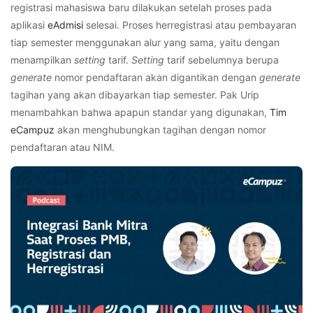
registrasi mahasiswa baru dilakukan setelah proses pada
aplikasi
eAdmisi
selesai. Proses herregistrasi atau pembayaran
tiap semester menggunakan alur yang sama, yaitu dengan
menampilkan
setting
tarif.
Setting
tarif sebelumnya berupa
generate
nomor pendaftaran akan digantikan dengan
generate
tagihan yang akan dibayarkan tiap semester.
Pak Urip
menambahkan bahwa apapun standar yang digunakan,
Tim
eCampuz
akan menghubungkan tagihan dengan nomor
pendaftaran atau NIM.