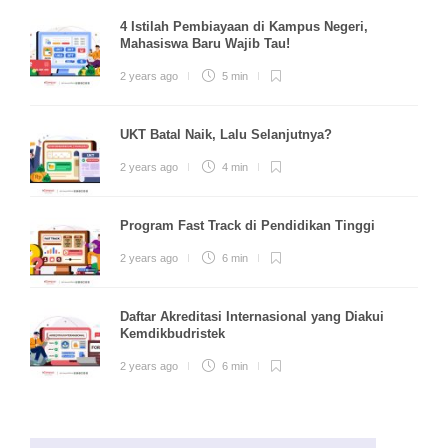
4 Istilah Pembiayaan di Kampus Negeri,
Mahasiswa Baru Wajib Tau!
2 years ago
5 min
UKT Batal Naik, Lalu Selanjutnya?
2 years ago
4 min
Program Fast Track di Pendidikan Tinggi
2 years ago
6 min
Daftar Akreditasi Internasional yang Diakui
Kemdikbudristek
2 years ago
6 min