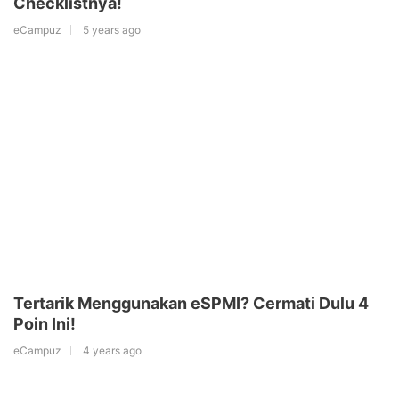
Checklistnya!
eCampuz
5 years ago
Tertarik Menggunakan eSPMI? Cermati Dulu 4
Poin Ini!
eCampuz
4 years ago