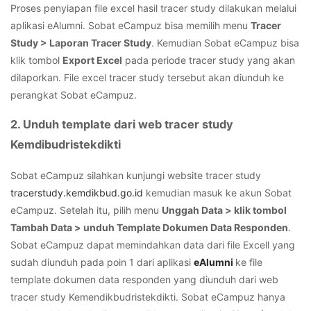
Proses penyiapan file excel hasil tracer study dilakukan melalui
aplikasi eAlumni. Sobat eCampuz bisa memilih menu
Tracer
Study > Laporan Tracer Study
. Kemudian Sobat eCampuz bisa
klik tombol
Export Excel
pada periode
tracer study
yang akan
dilaporkan. File excel
tracer study
tersebut akan diunduh ke
perangkat Sobat eCampuz.
2. Unduh template dari web tracer study
Kemdibudristekdikti
Sobat eCampuz silahkan kunjungi website tracer study
tracerstudy.kemdikbud.go.id
kemudian masuk ke akun Sobat
eCampuz. Setelah itu, pilih menu
Unggah Data
> klik tombol
Tambah Data
> unduh
Template Dokumen Data Responden
.
Sobat eCampuz dapat memindahkan data dari file Excell yang
sudah diunduh pada poin 1 dari aplikasi
eAlumni
ke file
template dokumen data responden yang diunduh dari web
tracer study
Kemendikbudristekdikti. Sobat eCampuz hanya