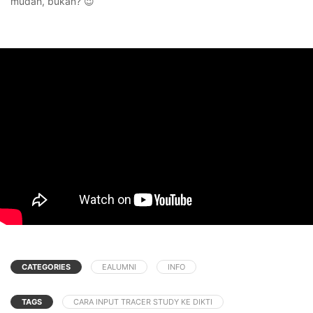
mudah, bukan? 😉
CATEGORIES
EALUMNI
INFO
TAGS
CARA INPUT TRACER STUDY KE DIKTI