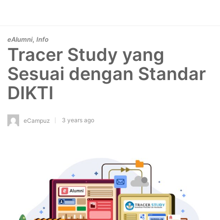
,
eAlumni
Info
Tracer Study yang
Sesuai dengan Standar
DIKTI
3 years ago
eCampuz