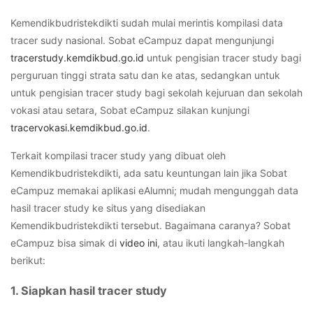
Kemendikbudristekdikti sudah mulai merintis kompilasi data
tracer sudy
nasional. Sobat eCampuz dapat mengunjungi
tracerstudy.kemdikbud.go.id
untuk pengisian
tracer study
bagi
perguruan tinggi strata satu dan ke atas, sedangkan untuk
untuk pengisian
tracer study
bagi sekolah kejuruan dan sekolah
vokasi atau setara, Sobat eCampuz silakan kunjungi
tracervokasi.kemdikbud.go.id
.
Terkait kompilasi
tracer study
yang dibuat oleh
Kemendikbudristekdikti, ada satu keuntungan lain jika Sobat
eCampuz memakai aplikasi eAlumni; mudah mengunggah data
hasil
tracer study
ke situs yang disediakan
Kemendikbudristekdikti tersebut. Bagaimana caranya? Sobat
eCampuz bisa simak di
video ini
, atau ikuti langkah-langkah
berikut:
1. Siapkan hasil tracer study