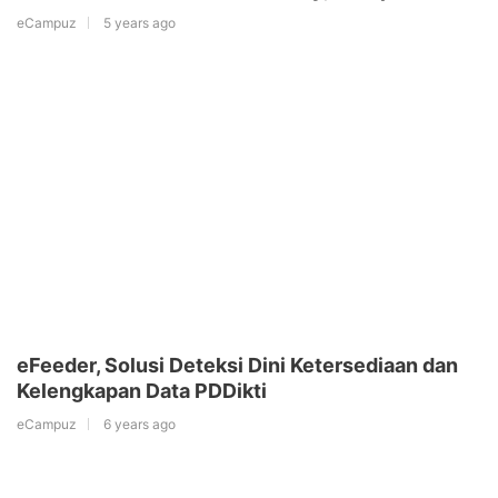
eCampuz
5 years ago
eFeeder, Solusi Deteksi Dini Ketersediaan dan
Kelengkapan Data PDDikti
eCampuz
6 years ago