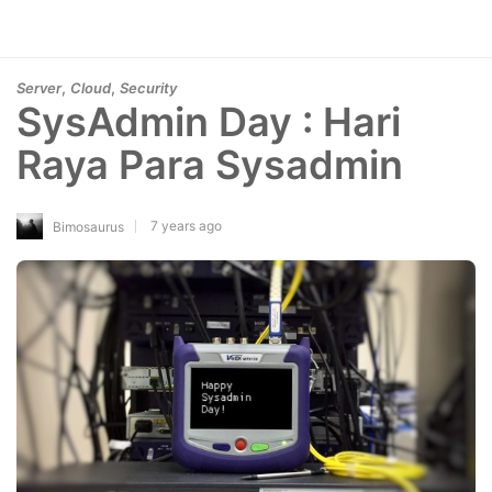
,
,
Server
Cloud
Security
SysAdmin Day : Hari
Raya Para Sysadmin
7 years ago
Bimosaurus