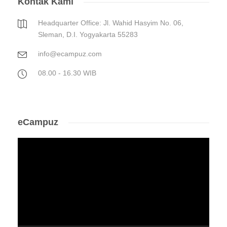
Kontak Kami
Headquarter Office: Jl. Wahid Hasyim No. 06,
Sleman, D.I. Yogyakarta 55283
info@ecampuz.com
08.00 - 16.30 WIB
eCampuz
Video
Player