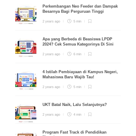
Perkembangan Neo Feeder dan Dampak
Besarnya Bagi Perguruan Tinggi
2 years ago
5 min
Apa yang Berbeda di Beasiswa LPDP
2024? Cek Semua Kategorinya Di Sini
2 years ago
6 min
4 Istilah Pembiayaan di Kampus Negeri,
Mahasiswa Baru Wajib Tau!
2 years ago
5 min
UKT Batal Naik, Lalu Selanjutnya?
2 years ago
4 min
Program Fast Track di Pendidikan