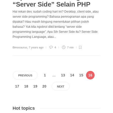
“Server Side” Selain PHP
Hai rekan dev, sudah coding hari ini? Desktop, client side, atau
server side programming? Bahasa pemrograman apa yang
dipakai? Atau masih bingung menentukan pilihan jodoh
bahasa? Yuk kita ngobrol dikit tentang “server side
programming language”. Apa Sih Server Side itu? Server Side
Programming Language, atau...
Bimosaurus
,
7 years ago
4
7 min
1
…
13
14
15
16
PREVIOUS
17
18
19
20
NEXT
Hot topics