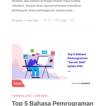
berakhir, atau bahkan di tengah-tengah masa kontrak
sekalipun, dengan tentu saja penyelesaian kewajiban
pembayaran biaya berlangganan sampai pada...
eCampuz
,
6 years ago
0
2 min
TEKNOLOGI
,
SERVER
Top 5 Bahasa Pemrograman