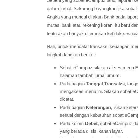
Seperti yang sobat eCampuz tahu, laporan k
dalam jurnal. Sekarang bayangkan jika sob
Angka yang muncul di akun Bank pada lapora
mutasi bank atau rekening koran. Itu baru dar
tentu akan banyak ditemukan ketidak sesuaian
Nah, untuk mencatat transaksi keuangan m
langkah-langkah berikut:
Sobat eCampuz silakan akses menu
E
halaman tambah jurnal umum.
Pada bagian
Tanggal Transaksi
, tang
mengakses menu ini. Silakan sobat e
dicatat.
Pada bagian
Keterangan
, isikan kete
sesuai dengan kebutuhan sobat eCam
Pada kolom
Debet
, sobat eCampuz d
yang berada di sisi kanan layar.