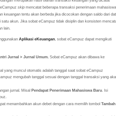
euangan merupakan hasil olahan transaksi keuangan yang dicatat
at eCampuz
skip
mencatat beberapa transaksi penerimaan mahasiswa
n keuangan tentu akan berbeda jika dicocokan dengan saldo dari da
i satu akun. Jika sobat eCampuz tidak disiplin dan konsisten mencata
 lain.
enggunakan
Aplikasi eKeuangan
, sobat eCampuz dapat mengikuti
ntri Jurnal > Jurnal Umum.
Sobat eCampuz akan dibawa ke
gal yang muncul otomatis adalah tanggal saat sobat eCampuz
Campuz mengubah tanggal sesuai dengan tanggal transaksi yang ak
rangan jurnal. Misal
Pendapat Penerimaan Mahasiswa Baru
. Isi
puz.
apat menambahkan akun debet dengan cara memilih tombol
Tambah