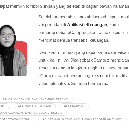
dapat memilih tombol
Simpan
yang terletak di bagian bawah halaman
Setelah mengetahui langkah-langkah input jurnal
yang mudah di
Aplikasi eKeuangan
, kami
berharap sobat eCampuz akan semakin disiplin
mencatat semua transaksi keuangan.
Demikian informasi yang dapat kami sampaikan
untuk kali ini, ya. Jika sobat eCampuz mengala
kesulitan dengan langkah-langkah di atas, sobat
eCampuz dapat berkunjung ke
sini
untuk meliha
video tutorialnya. Semoga bermanfaat!
SI PENGELOLAAN KEUANGAN KAMPUS TERPADU
GGI
#EFINANSI KEUANGAN
#EKEUANGAN
AAN KEUANGAN KAMPUS SECARA DIGITAL
GI SECARA DIGITAL
#SISTEM MANAJEMEN KEUANGAN PERGURUAN TINGGI