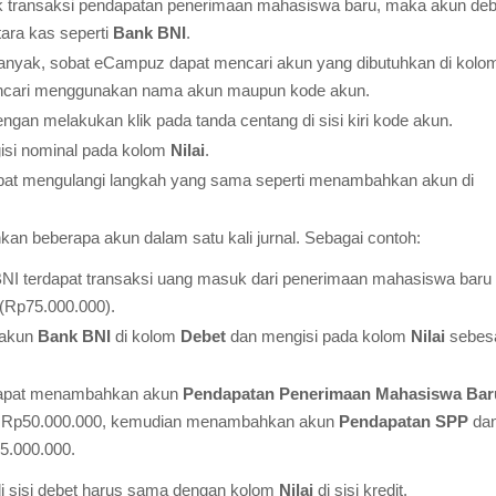
ntuk transaksi pendapatan penerimaan mahasiswa baru, maka akun deb
ara kas seperti
Bank BNI
.
 banyak, sobat eCampuz dapat mencari akun yang dibutuhkan di kolo
ncari menggunakan nama akun maupun kode akun.
an melakukan klik pada tanda centang di sisi kiri kode akun.
si nominal pada kolom
Nilai
.
pat mengulangi langkah yang sama seperti menambahkan akun di
 beberapa akun dalam satu kali jurnal. Sebagai contoh:
 BNI terdapat transaksi uang masuk dari penerimaan mahasiswa baru
(Rp75.000.000).
 akun
Bank BNI
di kolom
Debet
dan mengisi pada kolom
Nilai
sebes
dapat menambahkan akun
Pendapatan Penerimaan Mahasiswa Bar
 Rp50.000.000, kemudian menambahkan akun
Pendapatan SPP
da
5.000.000.
i sisi debet harus sama dengan kolom
Nilai
di sisi kredit.