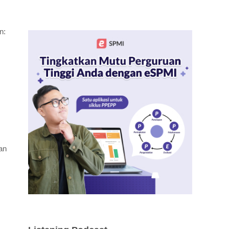
n:
an