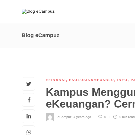
Blog eCampuz
EFINANSI
,
ESOLUSIKAMPUSBLU
,
INFO
,
P
Kampus Menggun
eKeuangan? Cerm
eCampuz
,
4 years ago
0
5 min
read