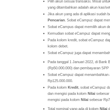
Pilih akun sesuai transaksi. Misal u
yang ditambahkan adalah akun kas/set
Jika akun yang ada di aplikasi sudah
Pencarian
. Sobat eCampuz dapat me
Sobat eCampus dapat memilih akun deng
Kemudian sobat eCampuz dapat mengi
Pada kolom kredit, sobat eCampuz da
kolom debet.
Sobat eCampuz juga dapat menambahkan
Pada tanggal 1 Januari 2022, di Bank
(Rp50.000.000) dan pembayaran SPP 
Sobat eCampuz dapat menambahkan
Rp125.000.000.
Pada kolom
Kredit
, sobat eCampuz 
dan mengisi pada kolom
Nilai
sebesar
mengisi pada kolom
Nilai
sebesar Rp7
Total nominal yang ada di kolom
Nilai
d