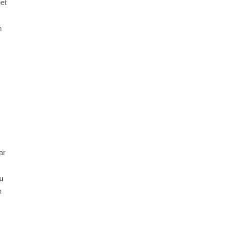
et
m
ar
u
n