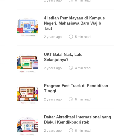
2 years ago
6 min
read
4 Istilah Pembiayaan di Kampus
Negeri, Mahasiswa Baru Wajib
Tau!
2 years ago
5 min
read
UKT Batal Naik, Lalu
Selanjutnya?
2 years ago
4 min
read
Program Fast Track di Pendidikan
Tinggi
2 years ago
6 min
read
Daftar Akreditasi Internasional yang
Diakui Kemdikbudristek
2 years ago
6 min
read