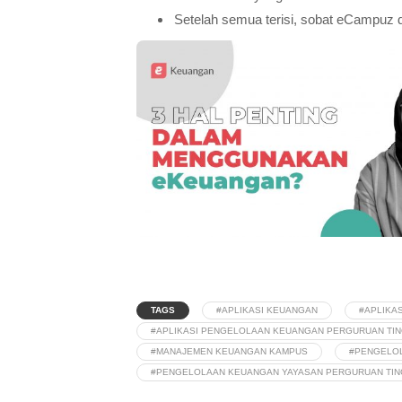
Setelah semua terisi, sobat eCampuz 
TAGS
#APLIKASI KEUANGAN
#APLIKA
#APLIKASI PENGELOLAAN KEUANGAN PERGURUAN TIN
#MANAJEMEN KEUANGAN KAMPUS
#PENGELOL
#PENGELOLAAN KEUANGAN YAYASAN PERGURUAN TING