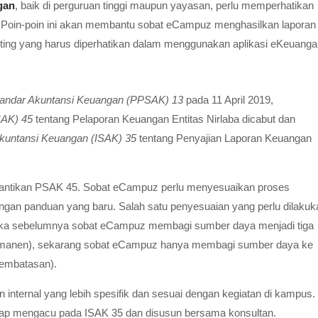
gan
, baik di perguruan tinggi maupun yayasan, perlu memperhatikan
i. Poin-poin ini akan membantu sobat eCampuz menghasilkan laporan
enting yang harus diperhatikan dalam menggunakan aplikasi eKeuanga
tandar Akuntansi Keuangan (PPSAK) 13
pada 11 April 2019,
SAK) 45
tentang Pelaporan Keuangan Entitas Nirlaba dicabut dan
 Akuntansi Keuangan (ISAK) 35
tentang Penyajian Laporan Keuangan
ggantikan PSAK 45. Sobat eCampuz perlu menyesuaikan proses
engan panduan yang baru. Salah satu penyesuaian yang perlu dilakuk
 Jika sebelumnya sobat eCampuz membagi sumber daya menjadi tiga
at permanen), sekarang sobat eCampuz hanya membagi sumber daya ke
pembatasan).
nternal yang lebih spesifik dan sesuai dengan kegiatan di kampus.
tetap mengacu pada ISAK 35 dan disusun bersama konsultan.