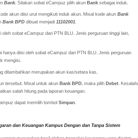
un
Bank
. Silakan sobat eCampuz pilih akun
Bank
sebagai induk.
ode akun diisi urut mengikuti induk akun. Misal kode akun
Bank
un
Bank BPD
dibuat menjadi
11102001
.
si oleh sobat eCampuz dari PTN BLU. Jenis perguruan tinggi lain,
ni hanya diisi oleh sobat eCampuz dari PTN BLU. Jenis perguruan
dak mengisi.
ng ditambahkan merupakan akun kas/setara kas.
kun tersebut. Misal untuk akun
Bank BPD
, maka pilih
Debet
. Kesalah
atkan salah hitung pada laporan keuangan.
Campuz dapat memilih tombol
Simpan
.
garan dan Keuangan Kampus Dengan dan Tanpa Sistem