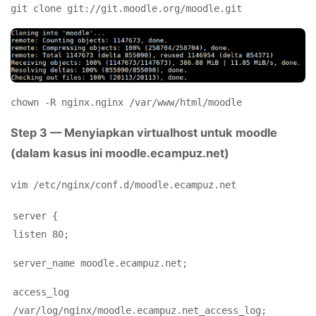
git clone git://git.moodle.org/moodle.git
chown -R nginx.nginx /var/www/html/moodle
Step 3 — Menyiapkan virtualhost untuk moodle
(dalam kasus ini moodle.ecampuz.net)
vim /etc/nginx/conf.d/moodle.ecampuz.net
server {
listen 80;
server_name moodle.ecampuz.net;
access_log
/var/log/nginx/moodle.ecampuz.net_access_log;