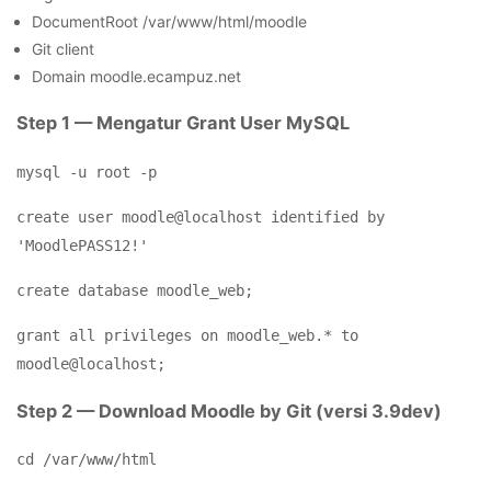
DocumentRoot /var/www/html/moodle
Git client
Domain moodle.ecampuz.net
Step 1 — Mengatur Grant User MySQL
mysql -u root -p
create user moodle@localhost identified by
'MoodlePASS12!'
create database moodle_web;
grant all privileges on moodle_web.* to
moodle@localhost;
Step 2 — Download Moodle by Git (versi 3.9dev)
cd /var/www/html