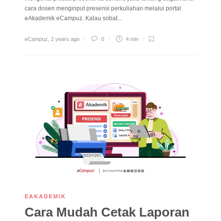
cara dosen menginput presensi perkuliahan melalui portal
eAkademik eCampuz. Kalau sobat...
eCampuz
,
2 years ago
0
4 min
EAKADEMIK
Cara Mudah Cetak Laporan