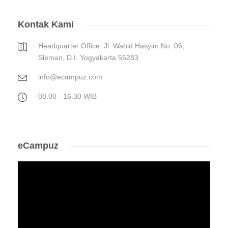
Kontak Kami
Headquarter Office: Jl. Wahid Hasyim No. 06,
Sleman, D.I. Yogyakarta 55283
info@ecampuz.com
08.00 - 16.30 WIB
eCampuz
Video
Player