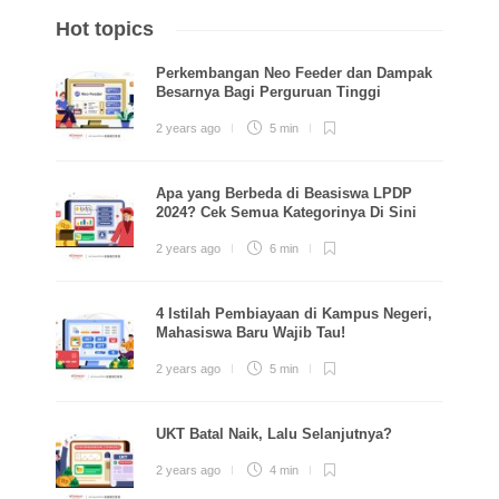
Hot topics
Perkembangan Neo Feeder dan Dampak
Besarnya Bagi Perguruan Tinggi
2 years ago
5 min
Apa yang Berbeda di Beasiswa LPDP
2024? Cek Semua Kategorinya Di Sini
2 years ago
6 min
4 Istilah Pembiayaan di Kampus Negeri,
Mahasiswa Baru Wajib Tau!
2 years ago
5 min
UKT Batal Naik, Lalu Selanjutnya?
2 years ago
4 min