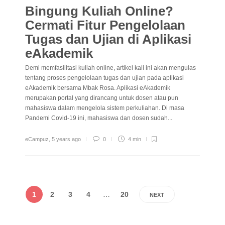
Bingung Kuliah Online?
Cermati Fitur Pengelolaan
Tugas dan Ujian di Aplikasi
eAkademik
Demi memfasilitasi kuliah online, artikel kali ini akan mengulas
tentang proses pengelolaan tugas dan ujian pada aplikasi
eAkademik bersama Mbak Rosa. Aplikasi eAkademik
merupakan portal yang dirancang untuk dosen atau pun
mahasiswa dalam mengelola sistem perkuliahan. Di masa
Pandemi Covid-19 ini, mahasiswa dan dosen sudah...
eCampuz
,
5 years ago
0
4 min
1
2
3
4
…
20
NEXT