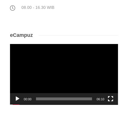
08.00 - 16.30 WIB
eCampuz
Video
Player
00:00
06:10