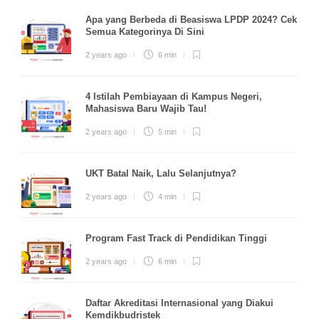
Apa yang Berbeda di Beasiswa LPDP 2024? Cek
Semua Kategorinya Di Sini
2 years ago
6 min
4 Istilah Pembiayaan di Kampus Negeri,
Mahasiswa Baru Wajib Tau!
2 years ago
5 min
UKT Batal Naik, Lalu Selanjutnya?
2 years ago
4 min
Program Fast Track di Pendidikan Tinggi
2 years ago
6 min
Daftar Akreditasi Internasional yang Diakui
Kemdikbudristek