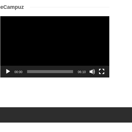
eCampuz
Video
Player
00:00
06:10