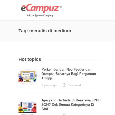
Tag:
menulis di medium
Hot topics
Perkembangan Neo Feeder dan
Dampak Besarnya Bagi Perguruan
Tinggi
2 years ago
5 min
read
Apa yang Berbeda di Beasiswa LPDP
2024? Cek Semua Kategorinya Di
Sini