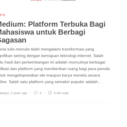
NFO
edium: Platform Terbuka Bagi
ahasiswa untuk Berbagi
Gagasan
nia tulis-menulis telah mengalami transformasi yang
gnifikan seiring dengan kemajuan teknologi internet. Salah
tu hasil dari perkembangan ini adalah munculnya berbagai
likasi dan platform yang memberikan ruang bagi para penulis
tuk mengekspresikan ide maupun karya mereka secara
line. Salah satu platform yang semakin populer adalah...
ampuz
,
2 years ago
0
8 min
read