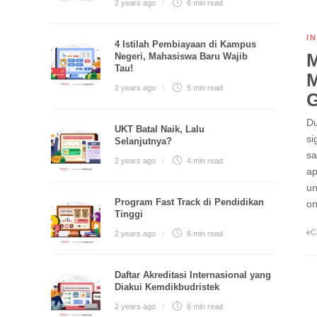
2 years ago
6 min
read
I
4 Istilah Pembiayaan di Kampus
M
Negeri, Mahasiswa Baru Wajib
Tau!
M
2 years ago
5 min
read
Du
UKT Batal Naik, Lalu
si
Selanjutnya?
sa
2 years ago
4 min
read
ap
un
Program Fast Track di Pendidikan
on
Tinggi
eC
2 years ago
6 min
read
Daftar Akreditasi Internasional yang
Diakui Kemdikbudristek
2 years ago
6 min
read