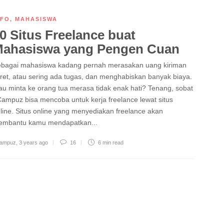
NFO
,
MAHASISWA
0 Situs Freelance buat
ahasiswa yang Pengen Cuan
bagai mahasiswa kadang pernah merasakan uang kiriman
ret, atau sering ada tugas, dan menghabiskan banyak biaya.
u minta ke orang tua merasa tidak enak hati? Tenang, sobat
ampuz bisa mencoba untuk kerja freelance lewat situs
line. Situs online yang menyediakan freelance akan
mbantu kamu mendapatkan...
ampuz
,
3 years ago
16
6 min
read