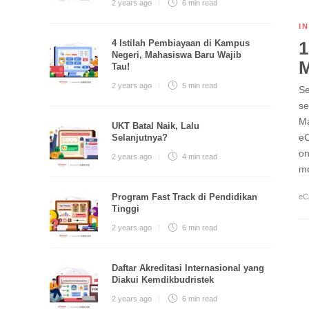
2 years ago
6 min
read
I
1
4 Istilah Pembiayaan di Kampus
Negeri, Mahasiswa Baru Wajib
M
Tau!
2 years ago
5 min
read
Se
se
Ma
UKT Batal Naik, Lalu
eC
Selanjutnya?
on
2 years ago
4 min
read
me
Program Fast Track di Pendidikan
eC
Tinggi
2 years ago
6 min
read
Daftar Akreditasi Internasional yang
Diakui Kemdikbudristek
2 years ago
6 min
read