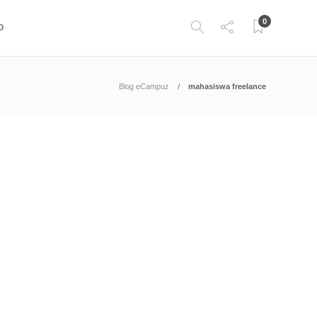
0
O
Blog eCampuz
mahasiswa freelance