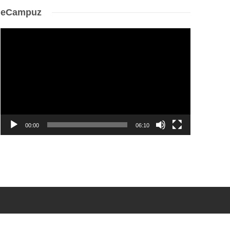
eCampuz
Video
Player
00:00
06:10