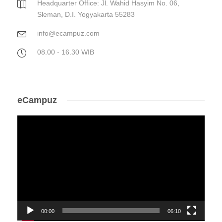
Headquarter Office: Jl. Wahid Hasyim No. 06,
Sleman, D.I. Yogyakarta 55283
info@ecampuz.com
08.00 - 16.30 WIB
eCampuz
Video
Player
00:00
06:10