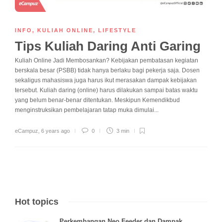
INFO
,
KULIAH ONLINE
,
LIFESTYLE
Tips Kuliah Daring Anti Garing
Kuliah Online Jadi Membosankan? Kebijakan pembatasan kegiatan
berskala besar (PSBB) tidak hanya berlaku bagi pekerja saja. Dosen
sekaligus mahasiswa juga harus ikut merasakan dampak kebijakan
tersebut. Kuliah daring (online) harus dilakukan sampai batas waktu
yang belum benar-benar ditentukan. Meskipun Kemendikbud
menginstruksikan pembelajaran tatap muka dimulai...
eCampuz
,
6 years ago
0
3 min
Hot topics
Perkembangan Neo Feeder dan Dampak