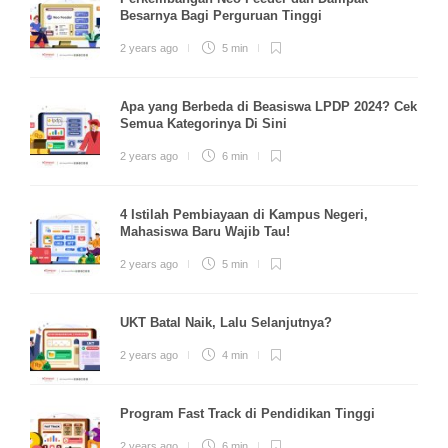
Besarnya Bagi Perguruan Tinggi
2 years ago
5 min
Apa yang Berbeda di Beasiswa LPDP 2024? Cek
Semua Kategorinya Di Sini
2 years ago
6 min
4 Istilah Pembiayaan di Kampus Negeri,
Mahasiswa Baru Wajib Tau!
2 years ago
5 min
UKT Batal Naik, Lalu Selanjutnya?
2 years ago
4 min
Program Fast Track di Pendidikan Tinggi
2 years ago
6 min