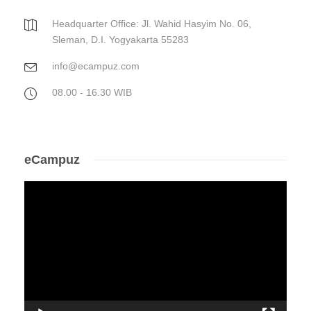
Headquarter Office: Jl. Wahid Hasyim No. 06,
Sleman, D.I. Yogyakarta 55283
info@ecampuz.com
08.00 - 16.30 WIB
eCampuz
Video
Player