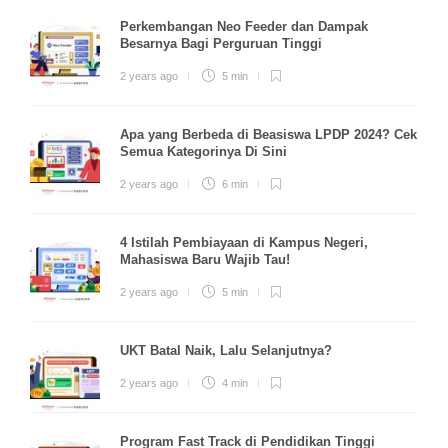
Perkembangan Neo Feeder dan Dampak
Besarnya Bagi Perguruan Tinggi
2 years ago
5 min
Apa yang Berbeda di Beasiswa LPDP 2024? Cek
Semua Kategorinya Di Sini
2 years ago
6 min
4 Istilah Pembiayaan di Kampus Negeri,
Mahasiswa Baru Wajib Tau!
2 years ago
5 min
UKT Batal Naik, Lalu Selanjutnya?
2 years ago
4 min
Program Fast Track di Pendidikan Tinggi