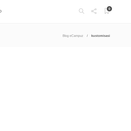
0
O
Blog eCampuz
kustomisasi