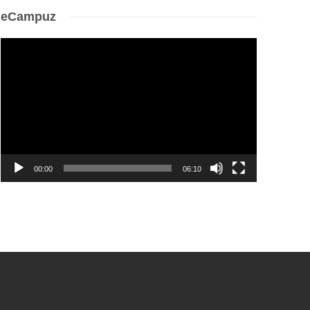
eCampuz
Video
Player
00:00
06:10