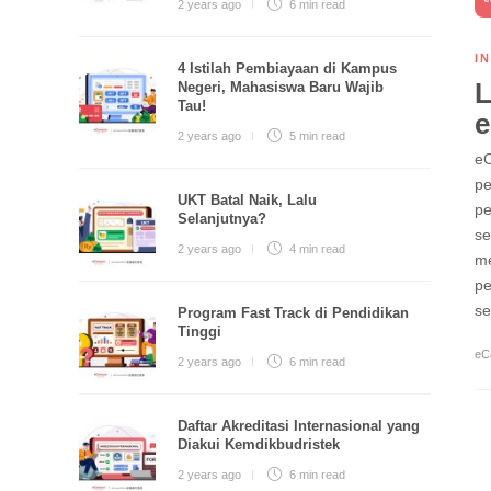
2 years ago
6 min
read
I
4 Istilah Pembiayaan di Kampus
L
Negeri, Mahasiswa Baru Wajib
Tau!
e
2 years ago
5 min
read
eC
pe
UKT Batal Naik, Lalu
pe
Selanjutnya?
se
2 years ago
4 min
read
me
pe
se
Program Fast Track di Pendidikan
Tinggi
eC
2 years ago
6 min
read
Daftar Akreditasi Internasional yang
Diakui Kemdikbudristek
2 years ago
6 min
read