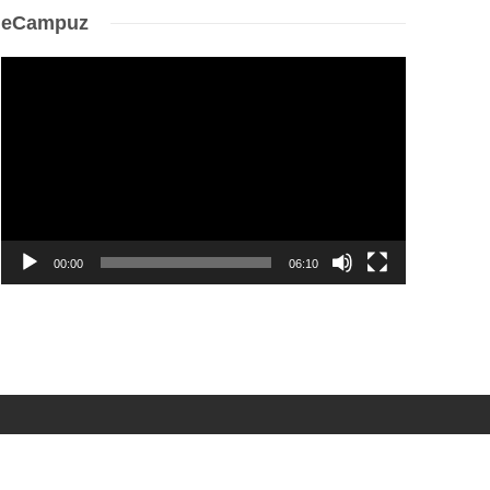
eCampuz
Video
Player
00:00
06:10