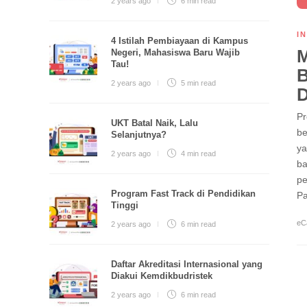
2 years ago
6 min
read
I
4 Istilah Pembiayaan di Kampus
M
Negeri, Mahasiswa Baru Wajib
Tau!
B
2 years ago
5 min
read
D
Pr
UKT Batal Naik, Lalu
be
Selanjutnya?
ya
2 years ago
4 min
read
ba
pe
Program Fast Track di Pendidikan
Pa
Tinggi
eC
2 years ago
6 min
read
Daftar Akreditasi Internasional yang
Diakui Kemdikbudristek
2 years ago
6 min
read