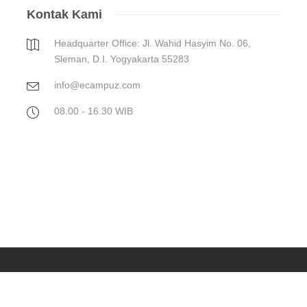
Kontak Kami
Headquarter Office: Jl. Wahid Hasyim No. 06,
Sleman, D.I. Yogyakarta 55283
info@ecampuz.com
08.00 - 16.30 WIB