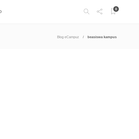
0
O
Blog eCampuz
beasiswa kampus