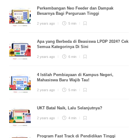
Perkembangan Neo Feeder dan Dampak
Besarnya Bagi Perguruan Tinggi
2 years ago
5 min
Apa yang Berbeda di Beasiswa LPDP 2024? Cek
Semua Kategorinya Di Sini
2 years ago
6 min
4 Istilah Pembiayaan di Kampus Negeri,
Mahasiswa Baru Wajib Tau!
2 years ago
5 min
UKT Batal Naik, Lalu Selanjutnya?
2 years ago
4 min
Program Fast Track di Pendidikan Tinggi