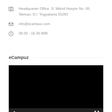
Headquarter Office: Jl. Wahid Hasyim No. 06,
Sleman, D.I. Yogyakarta 55283
info@ecampuz.com
08.00 - 16.30 WIB
eCampuz
Video
Player