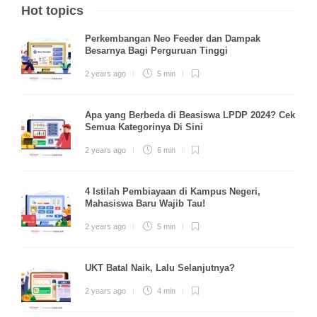
Hot topics
Perkembangan Neo Feeder dan Dampak
Besarnya Bagi Perguruan Tinggi
2 years ago
5 min
Apa yang Berbeda di Beasiswa LPDP 2024? Cek
Semua Kategorinya Di Sini
2 years ago
6 min
4 Istilah Pembiayaan di Kampus Negeri,
Mahasiswa Baru Wajib Tau!
2 years ago
5 min
UKT Batal Naik, Lalu Selanjutnya?
2 years ago
4 min