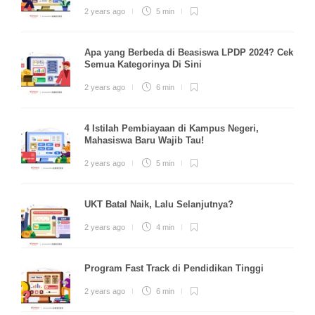
2 years ago
5 min
Apa yang Berbeda di Beasiswa LPDP 2024? Cek
Semua Kategorinya Di Sini
2 years ago
6 min
4 Istilah Pembiayaan di Kampus Negeri,
Mahasiswa Baru Wajib Tau!
2 years ago
5 min
UKT Batal Naik, Lalu Selanjutnya?
2 years ago
4 min
Program Fast Track di Pendidikan Tinggi
2 years ago
6 min