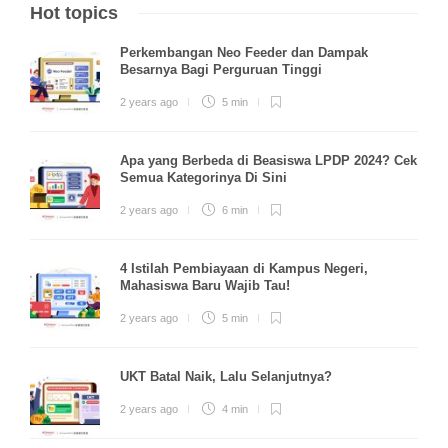
Hot topics
Perkembangan Neo Feeder dan Dampak
Besarnya Bagi Perguruan Tinggi
2 years ago
5 min
Apa yang Berbeda di Beasiswa LPDP 2024? Cek
Semua Kategorinya Di Sini
2 years ago
6 min
4 Istilah Pembiayaan di Kampus Negeri,
Mahasiswa Baru Wajib Tau!
2 years ago
5 min
UKT Batal Naik, Lalu Selanjutnya?
2 years ago
4 min