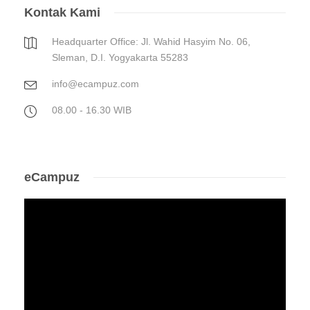
Kontak Kami
Headquarter Office: Jl. Wahid Hasyim No. 06,
Sleman, D.I. Yogyakarta 55283
info@ecampuz.com
08.00 - 16.30 WIB
eCampuz
Video
Player