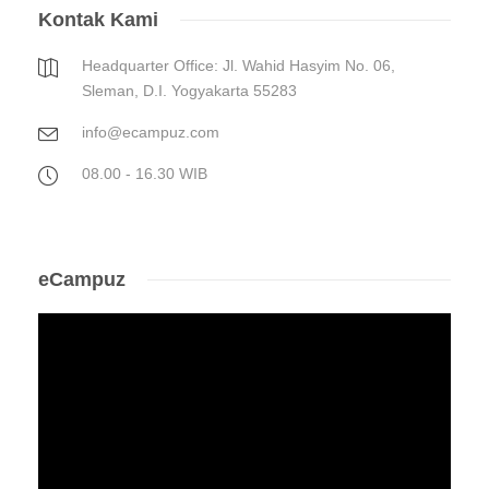
Kontak Kami
Headquarter Office: Jl. Wahid Hasyim No. 06,
Sleman, D.I. Yogyakarta 55283
info@ecampuz.com
08.00 - 16.30 WIB
eCampuz
Video
Player