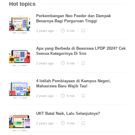
Hot topics
Perkembangan Neo Feeder dan Dampak
Besarnya Bagi Perguruan Tinggi
2 years ago
5 min
Apa yang Berbeda di Beasiswa LPDP 2024? Cek
Semua Kategorinya Di Sini
2 years ago
6 min
4 Istilah Pembiayaan di Kampus Negeri,
Mahasiswa Baru Wajib Tau!
2 years ago
5 min
UKT Batal Naik, Lalu Selanjutnya?
2 years ago
4 min