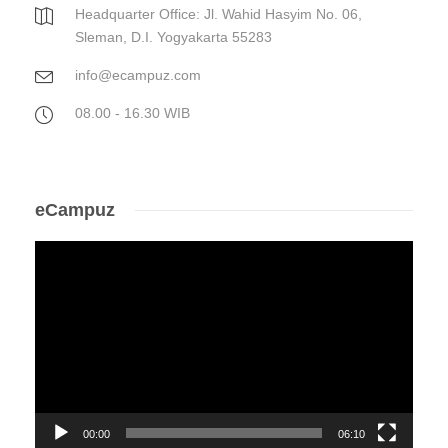
Headquarter Office: Jl. Wahid Hasyim No. 06,
Sleman, D.I. Yogyakarta 55283
info@ecampuz.com
08.00 - 16.30 WIB
eCampuz
Video
Player
00:00
06:10