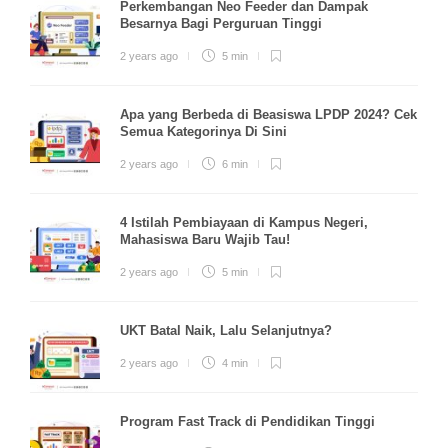
Perkembangan Neo Feeder dan Dampak
Besarnya Bagi Perguruan Tinggi
2 years ago
5 min
Apa yang Berbeda di Beasiswa LPDP 2024? Cek
Semua Kategorinya Di Sini
2 years ago
6 min
4 Istilah Pembiayaan di Kampus Negeri,
Mahasiswa Baru Wajib Tau!
2 years ago
5 min
UKT Batal Naik, Lalu Selanjutnya?
2 years ago
4 min
Program Fast Track di Pendidikan Tinggi