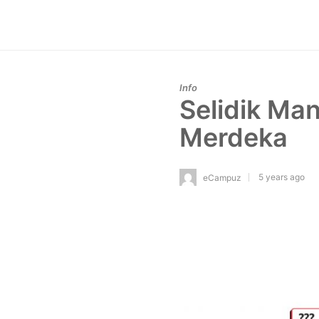
Info
Selidik Ma
Merdeka
5 years ago
eCampuz