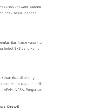
dak usah khawatir. Karena
g tidak sesuai dengan
mfasilitasi kamu yang ingin
rena bobot SKS yang kamu
kukan riset di bidang
aniora. Kamu dapat memilih
IN, LAPAN, NASA, Perguruan
au Studi