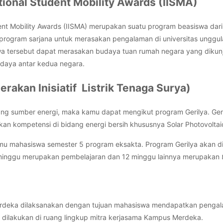
tional Student Mobility Awards (IISMA)
dent Mobility Awards (IISMA) merupakan suatu program beasiswa dar
rogram sarjana untuk merasakan pengalaman di universitas unggula
swa tersebut dapat merasakan budaya tuan rumah negara yang dikun
udaya antar kedua negara.
erakan Inisiatif Listrik Tenaga Surya)
tang sumber energi, maka kamu dapat mengikut program Gerilya. Ge
 kompetensi di bidang energi bersih khususnya Solar Photovoltai
amu mahasiswa semester 5 program eksakta. Program Gerilya akan d
 minggu merupakan pembelajaran dan 12 minggu lainnya merupakan
eka dilaksanakan dengan tujuan mahasiswa mendapatkan pengala
 dilakukan di ruang lingkup mitra kerjasama Kampus Merdeka.