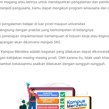
m magang atau lainnya untuk mendapatkan pengalaman dan pembel
uk menjadi pengusaha, kamu dapat mengikuti program wirausaha dan
 pengalaman belajar di luar prodi maupun universitas
 langsung dengan praktisi yang berkompeten di bidangnya
 penerapan (implementasi) kemampuan di industri kerja atau lingk
 lapangan akan dikonversi menjadi SKS
m Kampus Merdeka adalah kegiatan yang dilakukan dapat dikonvers
gan kebijakan masing-masing prodi. Oleh karena itu, tidak usah kha
mbat kelulusanmu asalkan dilakukan dengan sungguh-sungguh.